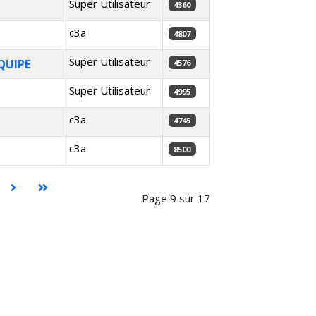
Super Utilisateur
4360
c3a
4807
Super Utilisateur
QUIPE
4576
Super Utilisateur
4995
c3a
4745
c3a
8500
Page 9 sur 17