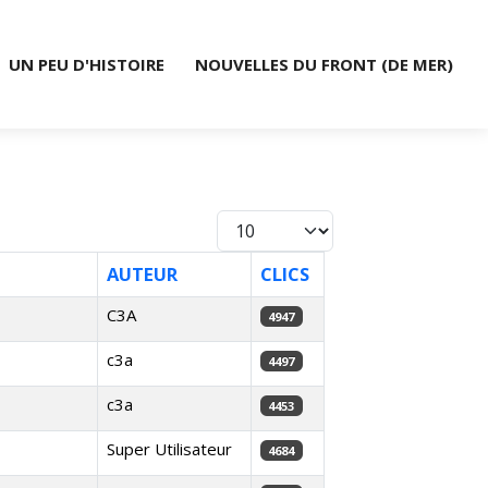
UN PEU D'HISTOIRE
NOUVELLES DU FRONT (DE MER)
Afficher #
AUTEUR
CLICS
C3A
4947
c3a
4497
c3a
4453
Super Utilisateur
4684