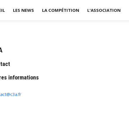
IL
LES NEWS
LA COMPÉTITION
L'ASSOCIATION
A
tact
res informations
tres informations
act@c3a.fr